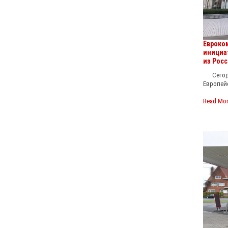
Евроко
инициа
из Росс
Сегодня
Европей
Read Mo