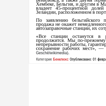
Бенилюкса, а также двумя терм
Хембеке, Бельгия, и другим в М
владеет 45-процентной долей
Зеландии, расположенном в порт
По заявлению бельгийского п
продажа не окажет немедленного
автозаправочные станции, их со
«Все станции останутся в р
продолжится. Мы по-прежнему
непрерывности работы, гаранти
сохранение рабочих мест», — 
.
Gesché/wikimedia)
Категория:
Бенилюкс
Опубликовано: 01 февр