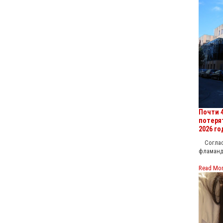
Почти 
потеря
2026 го
Согласн
фламанд
Read Mo