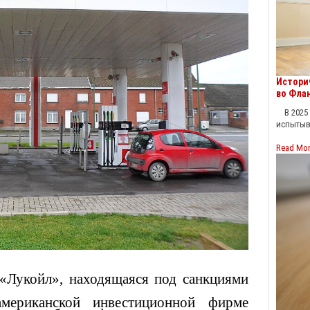
Истори
во Фла
В 2025 
испытыв
Read Mo
 «Лукойл», находящаяся под санкциями
мериканской инвестиционной фирме