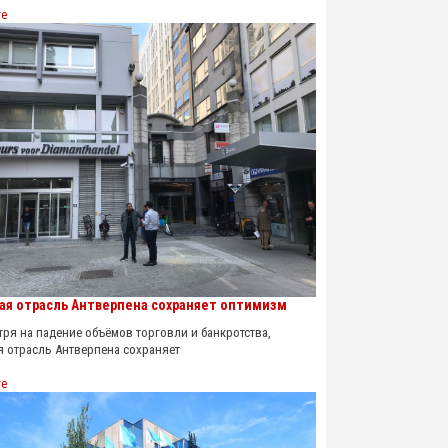
re
ая отрасль Антверпена сохраняет оптимизм
я на падение объёмов торговли и банкротства,
я отрасль Антверпена сохраняет
re