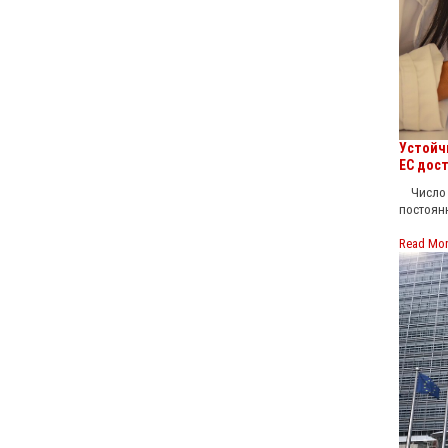
Устойч
ЕС дост
Число ж
постоянн
Read Mo