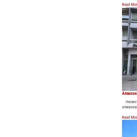
Read Mo
Алмазн
Несмотр
алмазна
Read Mo