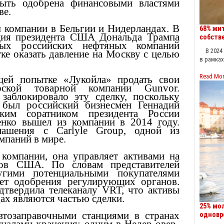
быть одобрена финансовыми властями
ве.
 компании в Бельгии и Нидерландах. В
68% жи
ция президента США Дональда Трампа
собств
ных российских нефтяных компаний
В 2024 г
ке оказать давление на Москву с целью
в рамка
Read Mo
ей попытке «Лукойла» продать свои
рской товарной компании Gunvor.
аблокировало эту сделку, поскольку
 был российский бизнесмен Геннадий
ким соратником президента России
нко вышел из компании в 2014 году.
лашения с Carlyle Group, одной из
паний в мире.
компании, она управляет активами на
ов США. По словам представителей
угими потенциальными покупателями
ет одобрения регулирующих органов.
дтвердила телеканалу VRT, что активы
ах являются частью сделки.
25% мо
втозаправочными станциями в странах
одновр