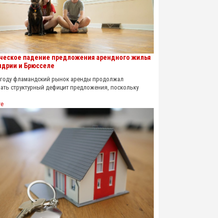
ческое падение предложения арендного жилья
ндрии и Брюсселе
году фламандский рынок аренды продолжал
ать структурный дефицит предложения, поскольку
re