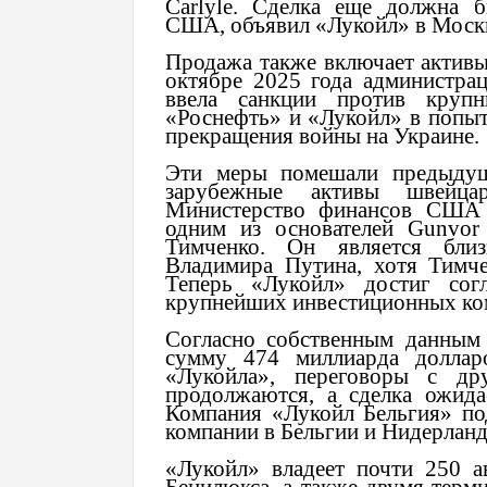
Carlyle. Сделка еще должна 
США, объявил «Лукойл» в Моск
Продажа также включает активы
октябре 2025 года администра
ввела санкции против круп
«Роснефть» и «Лукойл» в попыт
прекращения войны на Украине.
Эти меры помешали предыдущ
зарубежные активы швейца
Министерство финансов США з
одним из основателей Gunvor
Тимченко. Он является близ
Владимира Путина, хотя Тимче
Теперь «Лукойл» достиг сог
крупнейших инвестиционных ком
Согласно собственным данным 
сумму 474 миллиарда доллар
«Лукойла», переговоры с др
продолжаются, а сделка ожида
Компания «Лукойл Бельгия» по
компании в Бельгии и Нидерланд
«Лукойл» владеет почти 250 а