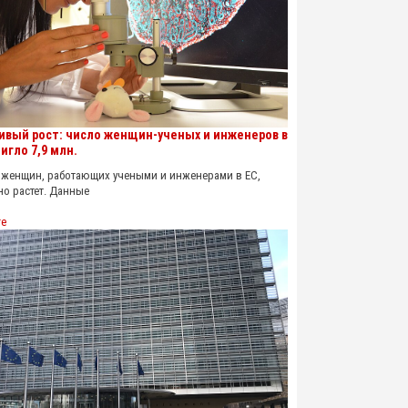
ивый рост: число женщин-ученых и инженеров в
игло 7,9 млн.
енщин, работающих учеными и инженерами в ЕС,
о растет. Данные
re