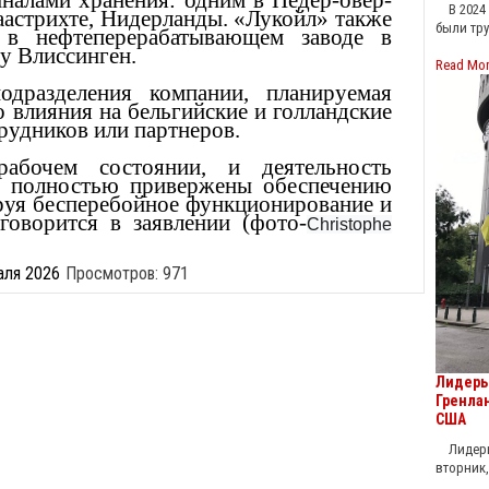
иналами хранения: одним в Недер-овер-
В 2024 г
аастрихте, Нидерланды. «Лукойл» также
были тр
 в нефтеперерабатывающем заводе в
у Влиссинген.
Read Mo
одразделения компании, планируемая
 влияния на бельгийские и голландские
трудников или партнеров.
абочем состоянии, и деятельность
 полностью привержены обеспечению
руя бесперебойное функционирование и
говорится в заявлении (фото-
Christophe
аля 2026
Просмотров: 971
Лидеры
Гренла
США
Лидеры 
вторник,