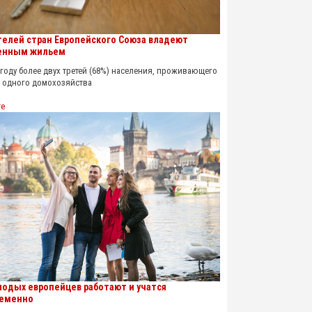
телей стран Европейского Союза владеют
енным жильем
оду более двух третей (68%) населения, проживающего
х одного домохозяйства
re
лодых европейцев работают и учатся
еменно