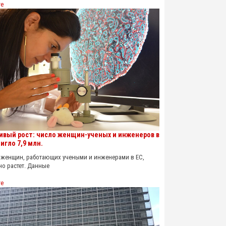
re
ивый рост: число женщин-ученых и инженеров в
игло 7,9 млн.
енщин, работающих учеными и инженерами в ЕС,
о растет. Данные
re