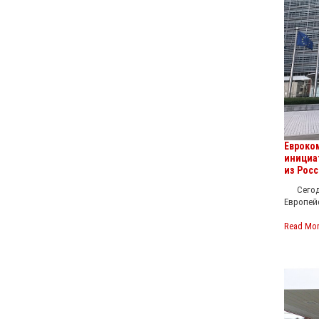
Евроко
инициа
из Росс
Сегодня
Европей
Read Mo