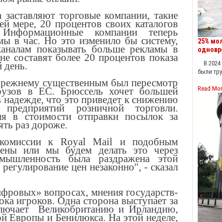
 заставляют торговые компании, такие
шей мере, 20 процентов своих каталогов
. Информационные компании теперь
ы в час. Но это изменило бы систему,
25% мо
аналам показывать больше рекламы в
одновр
 не составят более 20 процентов показа
В 2024 г
 день.
были тр
-прежнему существенным был пересмотр
Read Mo
рузов в ЕС. Брюссель хочет большей
 надежде, что это приведет к снижению
 предприятий розничной торговли.
я в стоимости отправки посылок за
ять раз дороже.
комиссии к Royal Mail и подобным
цены или мы будем делать это через
омышленность была раздражена этой
регулирование цен незаконно", - сказал
ифровых» вопросах, мнения государств-
ока игроков. Одна сторона выступает за
ключает Великобританию и Ирландию,
й Европы и Бенилюкса. На этой неделе,