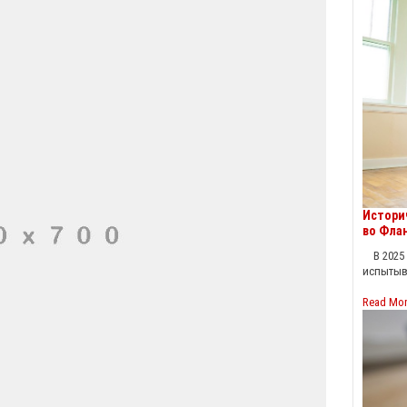
Истори
во Фла
В 2025 
испытыв
Read Mo