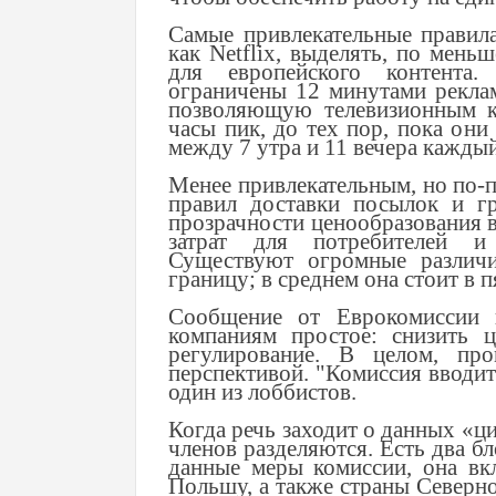
Самые привлекательные правила
как Netflix, выделять, по мень
для европейского контента
ограничены 12 минутами реклам
позволяющую телевизионным к
часы пик, до тех пор, пока они
между 7 утра и 11 вечера каждый
Менее привлекательным, но по
правил доставки посылок и г
прозрачности ценообразования в
затрат для потребителей и
Существуют огромные различи
границу; в среднем она стоит в п
Сообщение от Еврокомиссии 
компаниям простое: снизить 
регулирование. В целом, пр
перспективой. "Комиссия вводит 
один из лоббистов.
Когда речь заходит о данных «ц
членов разделяются. Есть два бл
данные меры комиссии, она в
Польшу, а также страны Северно