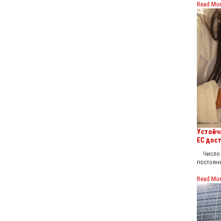
Read Mo
Устойч
ЕС дост
Число ж
постоянн
Read Mo