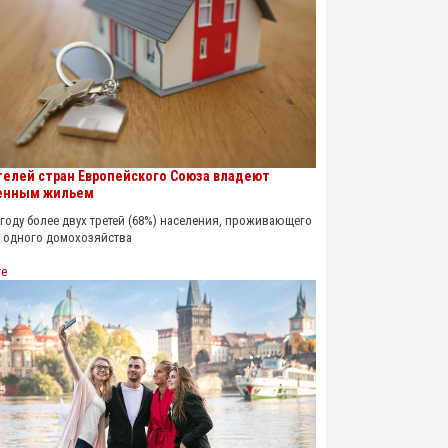
телей стран Европейского Союза владеют
енным жильем
оду более двух третей (68%) населения, проживающего
х одного домохозяйства
re