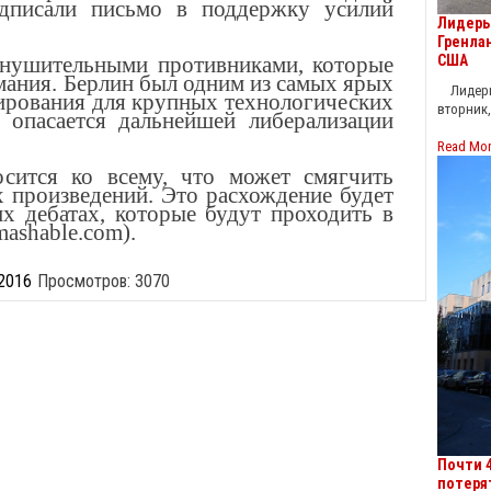
дписали письмо в поддержку усилий
Лидеры
Гренла
США
внушительными противниками, которые
мания. Берлин был одним из самых ярых
Лидеры 
ирования для крупных технологических
вторник,
и опасается дальнейшей либерализации
Read Mo
сится ко всему, что может смягчить
 произведений. Это расхождение будет
х дебатах, которые будут проходить в
ashable.com).
 2016
Просмотров: 3070
Почти 
потеря