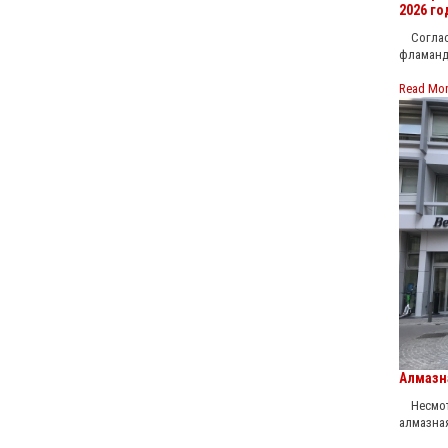
2026 го
Согласн
фламанд
Read Mo
Алмазн
Несмотр
алмазна