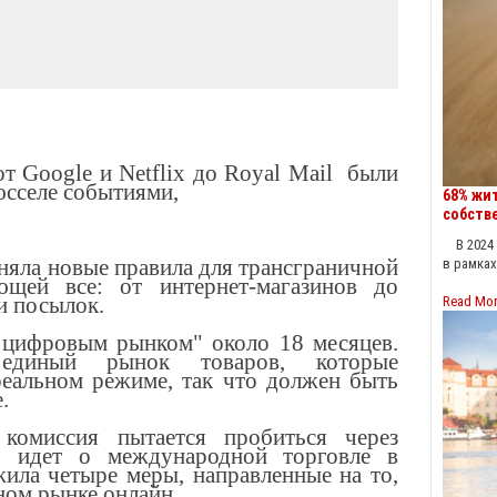
т Google и Netflix до Royal Mail были
юсселе событиями,
68% жи
собств
В 2024 г
няла новые правила для трансграничной
в рамка
ющей все: от интернет-магазинов до
и посылок.
Read Mo
 цифровым рынком" около 18 месяцев.
 единый рынок товаров, которые
реальном режиме, так что должен быть
.
 комиссия пытается пробиться через
ь идет о международной торговле в
жила четыре меры, направленные на то,
ном рынке онлайн.