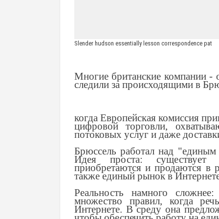
Slender hudson essentially lesson correspondence pat
Многие британские компании - о
следили за происходящими в Бр
когда Европейская комиссия при
цифровой торговли, охватыва
потоковых услуг и даже доставк
Брюссель работал над "единым
Идея проста: существует
приобретаются и продаются в 
также единый рынок в Интернете
Реальность намного сложнее:
множество правил, когда реч
Интернете. В среду она предло
чтобы обеспечить работу на еди