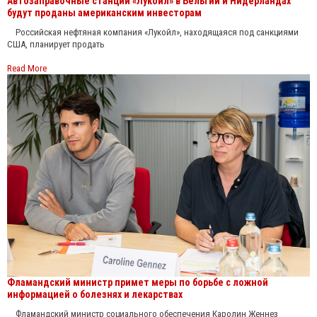
Автозаправочные станции «Лукойл» в Бельгии и Нидерландах
будут проданы американским инвесторам
Российская нефтяная компания «Лукойл», находящаяся под санкциями
США, планирует продать
Read More
Фламандский министр примет меры по борьбе с ложной
информацией о болезнях и лекарствах
Фламандский министр социального обеспечения Каролин Женнез