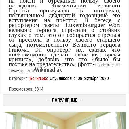
на покой и отрекаться пользу своего
наследника. Комментарии великого
Герцога прозвучали в интервью,
посвященном двадцатой годовщине его
вступления на престол. В беседе с
репортером газеты Luxembourgger Wort
великого герцога спросили о стойких
слухах о том, что он собирается отречься
от престола в пользу своего старшего
сына, потомственного Великого герцога
Гийома. Он опроверг их, сказав, что
«невозможно» сделать такое «во время
кризиса», добавив, что это «было бы
похоже на предательство» (фото-
claude piscitelli
Wikimedia)
.
- www.pitsch.lu/
Категория:
Бенилюкс
Опубликовано: 08 октября 2020
Просмотров: 3314
ПОПУЛЯРНЫЕ