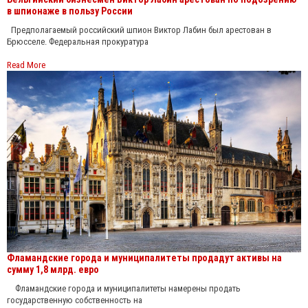
в шпионаже в пользу России
Предполагаемый российский шпион Виктор Лабин был арестован в
Брюсселе. Федеральная прокуратура
Read More
Фламандские города и муниципалитеты продадут активы на
сумму 1,8 млрд. евро
Фламандские города и муниципалитеты намерены продать
государственную собственность на