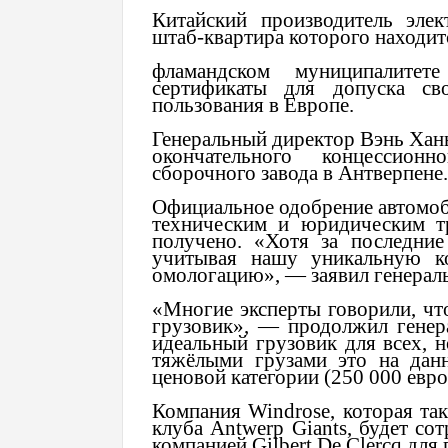
Китайский производитель элек
штаб-квартира которого находит
фламандском муниципалитет
сертификаты для допуска св
пользования в Европе.
Генеральный директор Вэнь Хань
окончательного концессион
сборочного завода в Антверпене.
Официальное одобрение автомоб
техническим и юридическим т
получено. «Хотя за последние
учитывая нашу уникальную к
омологацию», — заявил генерал
«Многие эксперты говорили, что
грузовик», — продолжил генер
идеальный грузовик для всех, н
тяжёлыми грузами это на дан
ценовой категории (250 000 евро
Компания Windrose, которая та
клуба Antwerp Giants, будет со
компанией Gilbert De Clercq для