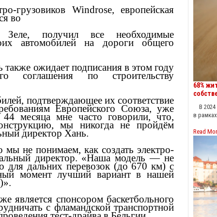
тро-грузовиков Windrose, европейская
ся во
е Зеле, получил все необходимые
оих автомобилей на дороги общего
 также ожидает подписания в этом году
ного соглашения по строительству
68% жи
собств
илей, подтверждающее их соответствие
ребованиям Европейского Союза, уже
В 2024 г
 44 месяца мне часто говорили, что,
в рамка
онструкцию, мы никогда не пройдём
ьный директор Хань.
Read Mo
 мы не понимаем, как создать электро-
альный директор. «Наша модель — не
о для дальних перевозок (до 670 км) с
ный момент лучший вариант в нашей
)».
кже является спонсором баскетбольного
трудничать с фламандской транспортной
 проведения тест-драйва в Бельгии.