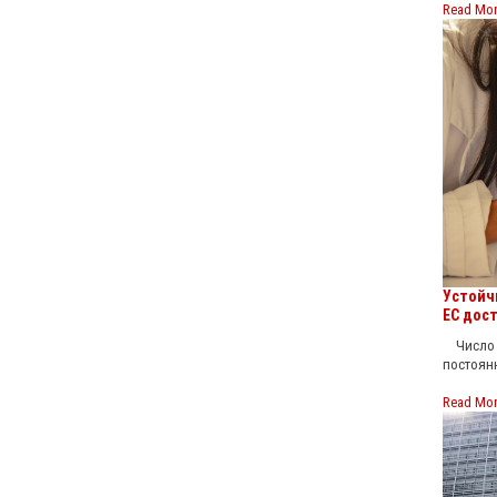
Read Mo
Устойч
ЕС дост
Число ж
постоянн
Read Mo