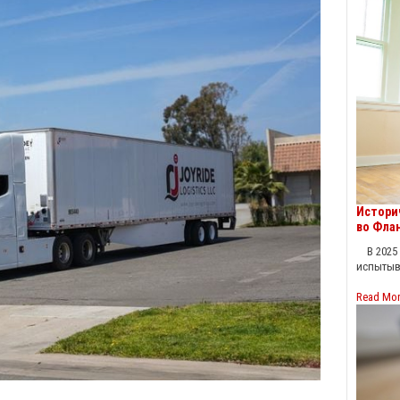
Истори
во Фла
В 2025 
испытыв
Read Mo