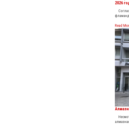
2026 го
Согласн
фламанд
Read Mo
Алмазн
Несмотр
алмазна