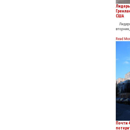
Лидеры
Гренла
США
Лидеры 
вторник,
Read Mo
Почти 
потеря