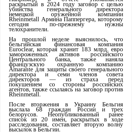
раскрытый в 2024 году заговор с целью
убийства генерального директора
немецкой оружейной компании
Rheinmetall Армина Паппергера, которому
сегодня по-прежнему нужны
телохранители.
На прошлой неделе выяснилось, что
бельгийская финансовая компания
Euroclear, которая хранит 183 млрд. евро
замороженных активов российского
Центрального банка, также наняла
французскую охранную компанию
Amarante для защиты своего генерального
директора и семи членов совета
директоров — из страха перед
покушением со стороны российских
агентов, также ссылаясь на заговор против
Rheinmetall.
После вторжения в Украину Бельгия
выслала 68 граждан России и трех
белорусов. Неопубликованный ранее
список из 20 имен, раскрытых в ходе
расследования, составляет вторую волну
высылок в Бельгии.