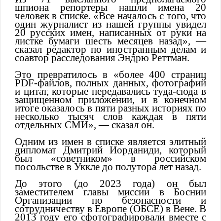
шпиона репортеры нашли имена 20
человек в списке. «Все началось с того, что
один журналист из нашей группы увидел
20 русских имен, написанных от руки на
листке бумаги шесть месяцев назад», —
сказал редактор по иностранным делам и
соавтор расследования Эндрю Реттман.
Это превратилось в «более 400 страниц
PDF-файлов, полных данных, фотографий
и цитат, которые передавались туда-сюда в
защищенном приложении, и в конечном
итоге оказалось в пяти разных историях по
несколько тысяч слов каждая в пяти
отдельных СМИ», — сказал он.
Одним из имен в списке является элитный
дипломат Дмитрий Иорданиди, который
был «советником» в российском
посольстве в Уккле до полутора лет назад.
До этого (до 2023 года) он был
заместителем главы миссии в Боснии
Организации по безопасности и
сотрудничеству в Европе (ОБСЕ) в Вене. В
2013 году его сфотографировали вместе с