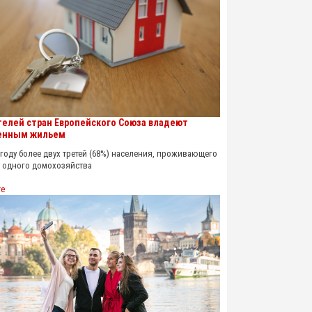
телей стран Европейского Союза владеют
енным жильем
оду более двух третей (68%) населения, проживающего
х одного домохозяйства
re