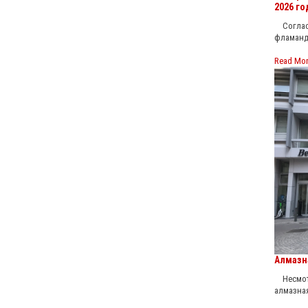
2026 го
Согласн
фламанд
Read Mo
Алмазн
Несмотр
алмазна