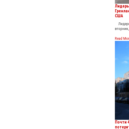
Лидеры
Гренла
США
Лидеры 
вторник,
Read Mo
Почти 
потеря