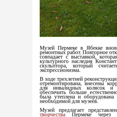
Музей Пермеке в Ябекке внов
ремонтных работ. Повторное от
совпадает с выставкой, котор
культурного наследия Констан
скульптора, который считае
экспрессионизма.
В ходе трехлетней реконструкци
отремонтирована, внесены кор
для инвалидных колясок и п
обеспечить больше естественн
была утеплена и оборудована 
необходимой для музеев.
Музей предлагает представл
творчества
Пермеке через пр