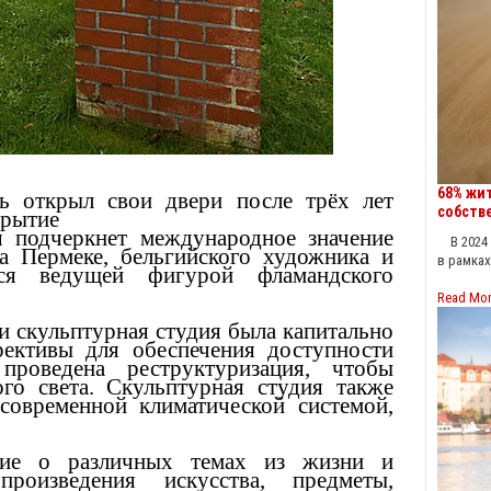
68% жи
ь открыл свои двери после трёх лет
собств
крытие
ая подчеркнет международное значение
В 2024 г
та Пермеке, бельгийского художника и
в рамка
тся ведущей фигурой фламандского
Read Mo
и скульптурная студия была капитально
рективы для обеспечения доступности
роведена реструктуризация, чтобы
ого света. Скульптурная студия также
современной климатической системой,
ение о различных темах из жизни и
оизведения искусства, предметы,