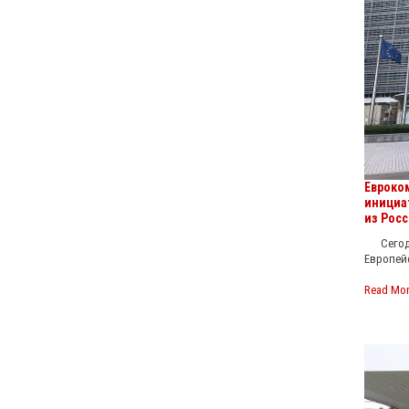
Евроко
инициа
из Росс
Сегодня
Европей
Read Mo