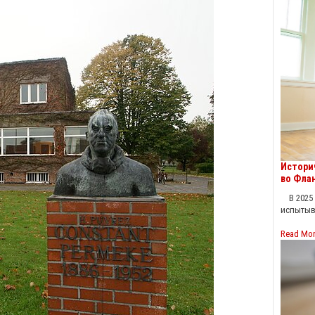
Истори
во Фла
В 2025 
испытыв
Read Mo