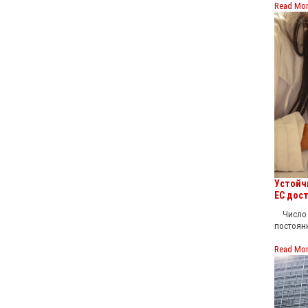
Read Mo
Устойч
ЕС дост
Число ж
постоянн
Read Mo