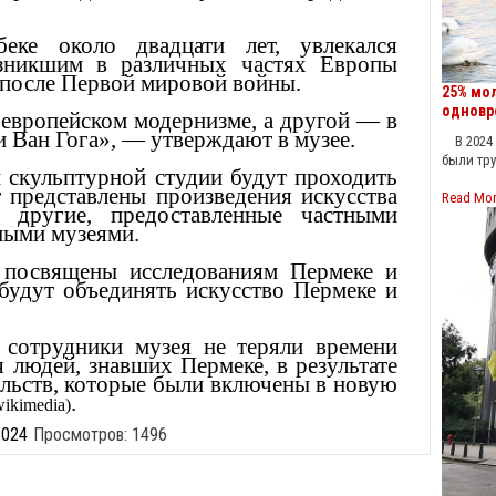
ке около двадцати лет, увлекался
зникшим в различных частях Европы
и после Первой мировой войны.
25% мо
одновр
 европейском модернизме, а другой — в
и Ван Гога», — утверждают в музее.
В 2024 г
были тр
 скульптурной студии будут проходить
т представлены произведения искусства
Read Mo
 другие, предоставленные частными
ными музеями.
 посвящены исследованиям Пермеке и
 будут объединять искусство Пермеке и
 сотрудники музея не теряли времени
 людей, знавших Пермеке, в результате
ельств, которые были включены в новую
.
wikimedia)
2024
Просмотров: 1496