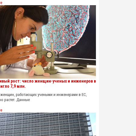
re
ивый рост: число женщин-ученых и инженеров в
игло 7,9 млн.
енщин, работающих учеными и инженерами в ЕС,
о растет. Данные
re